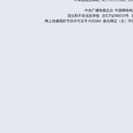
中央电视台网站
|
关于CCTV.com
|
人
中央广播电视总台 中国网络电
违法和不良信息举报
京ICP证060535号
网上传播视听节目许可证号 0102004
新出网证（京）字0