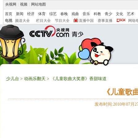
央视网
|
视频
|
网站地图
首页
新闻
经济
体育
综艺
春晚
戏曲
音乐
科教
青少
文化
艺术
电视
频道大全
栏目大全
节目大全
直播中国
赛事直播
网络
少儿台
>
动画乐翻天
> 《儿童歌曲大奖赛》香甜味道
《儿童歌
发布时间:2010年07月27日