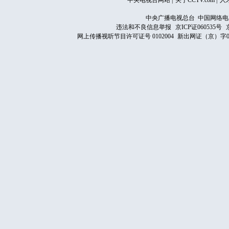
中央电视台网站
|
关于CCTV.com
|
人
中央广播电视总台 中国网络电
违法和不良信息举报
京ICP证060535号
网上传播视听节目许可证号 0102004
新出网证（京）字0