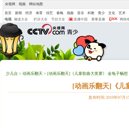
央视网
|
视频
|
网站地图
首页
新闻
经济
体育
综艺
春晚
戏曲
音乐
科教
青少
文化
艺术
电视
频道大全
栏目大全
节目大全
直播中国
赛事直播
网络
少儿台
>
动画乐翻天
> [动画乐翻天]《儿童歌曲大奖赛》 金龟子畅想
[动画乐翻天]《儿
发布时间:2010年07月15日