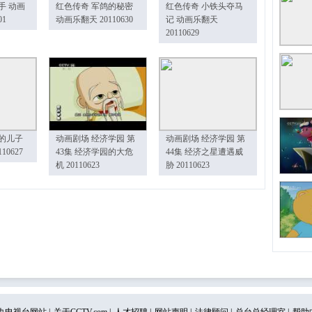
手 动画
红色传奇 军鸽的秘密
红色传奇 小铁头夺马
01
动画乐翻天 20110630
记 动画乐翻天
20110629
的儿子
动画剧场 经济学园 第
动画剧场 经济学园 第
10627
43集 经济学园的大危
44集 经济之星遭遇威
机 20110623
胁 20110623