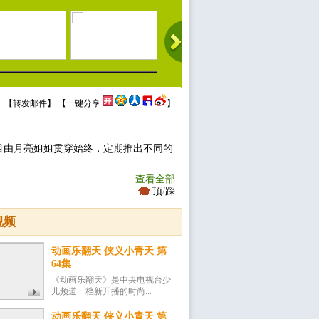
 【
转发邮件
】 【
一键分享
】
目由月亮姐姐贯穿始终，定期推出不同的
查看全部
顶
/
踩
视频
动画乐翻天 侠义小青天 第
64集
《动画乐翻天》是中央电视台少
儿频道一档新开播的时尚...
动画乐翻天 侠义小青天 第