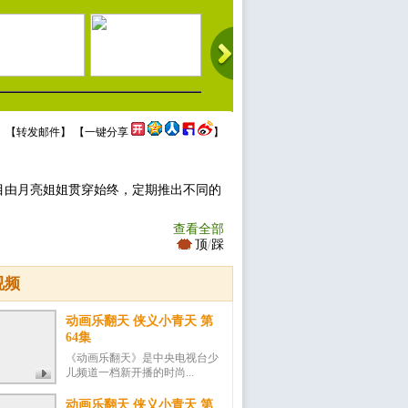
 【
转发邮件
】 【
一键分享
】
目由月亮姐姐贯穿始终，定期推出不同的
查看全部
顶
/
踩
视频
动画乐翻天 侠义小青天 第
64集
《动画乐翻天》是中央电视台少
儿频道一档新开播的时尚...
动画乐翻天 侠义小青天 第