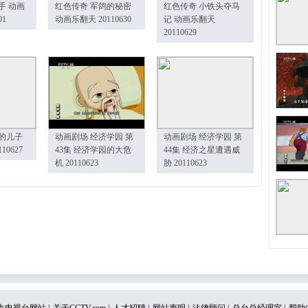
手 动画
红色传奇 军鸽的秘密
红色传奇 小铁头夺马
01
动画乐翻天 20110630
记 动画乐翻天
20110629
的儿子
动画剧场 经济学园 第
动画剧场 经济学园 第
10627
43集 经济学园的大危
44集 经济之星遭遇威
机 20110623
胁 20110623