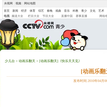
央视网
|
视频
|
网站地图
首页
新闻
经济
体育
综艺
春晚
戏曲
音乐
科教
青少
文化
艺术
电视
频道大全
栏目大全
节目大全
直播中国
赛事直播
网络
少儿台
>
动画乐翻天
> [动画乐翻天]《快乐天天见》
[动画乐翻
发布时间:2010年04月08日