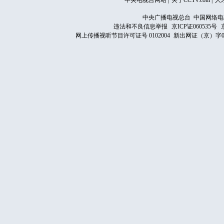
中央电视台网站
|
关于CCTV.com
|
人
中央广播电视总台 中国网络电
违法和不良信息举报
京ICP证060535号
网上传播视听节目许可证号 0102004
新出网证（京）字0