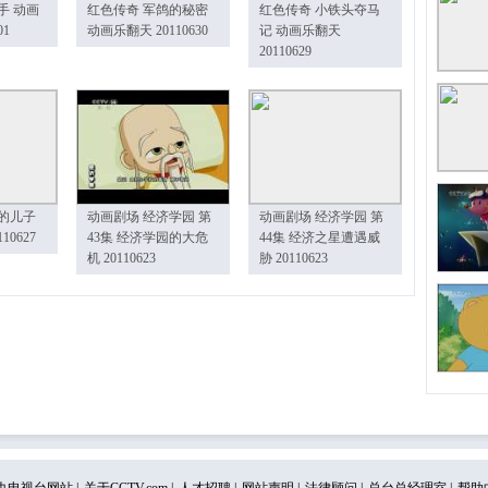
手 动画
红色传奇 军鸽的秘密
红色传奇 小铁头夺马
01
动画乐翻天 20110630
记 动画乐翻天
20110629
的儿子
动画剧场 经济学园 第
动画剧场 经济学园 第
10627
43集 经济学园的大危
44集 经济之星遭遇威
机 20110623
胁 20110623