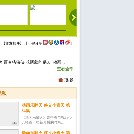
 【
转发邮件
】 【
一键分享
】
百变猪猪侠 花瓶惹的祸3、动画...
查看全部
顶
/
踩
视频
动画乐翻天 侠义小青天 第
64集
《动画乐翻天》是中央电视台少
儿频道一档新开播的时尚...
动画乐翻天 侠义小青天 第