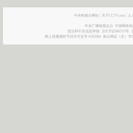
中央电视台网站
|
关于CCTV.com
|
人
中央广播电视总台 中国网络电
违法和不良信息举报
京ICP证060535号
网上传播视听节目许可证号 0102004
新出网证（京）字0