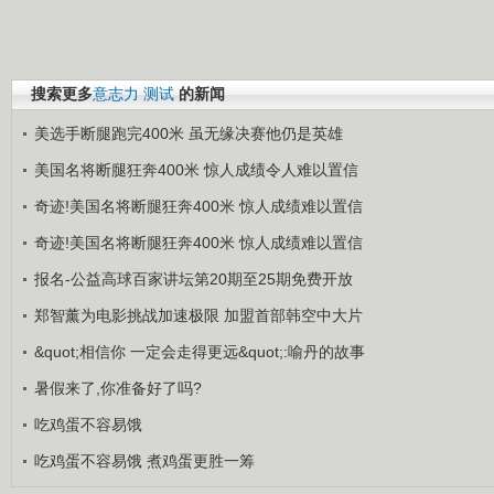
搜索更多
意志力
测试
的新闻
美选手断腿跑完400米 虽无缘决赛他仍是英雄
美国名将断腿狂奔400米 惊人成绩令人难以置信
奇迹!美国名将断腿狂奔400米 惊人成绩难以置信
奇迹!美国名将断腿狂奔400米 惊人成绩难以置信
报名-公益高球百家讲坛第20期至25期免费开放
郑智薰为电影挑战加速极限 加盟首部韩空中大片
&quot;相信你 一定会走得更远&quot;:喻丹的故事
暑假来了,你准备好了吗?
吃鸡蛋不容易饿
吃鸡蛋不容易饿 煮鸡蛋更胜一筹