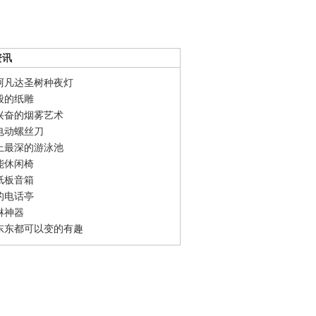
资讯
阿凡达圣树种夜灯
般的纸雕
兴奋的烟雾艺术
电动螺丝刀
上最深的游泳池
能休闲椅
纸板音箱
的电话亭
淋神器
东东都可以变的有趣