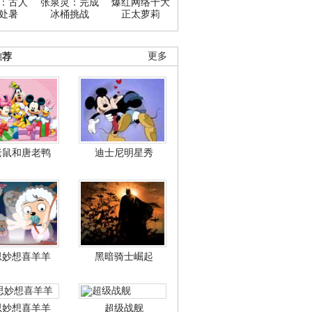
：古人
张泉灵：完成
爆红网络十大
处暑
冰桶挑战
正太萝莉
推荐
更多
老鼠和唐老鸭
迪士尼明星秀
思妙想喜羊羊
黑暗骑士崛起
思妙想喜羊羊
超级战舰