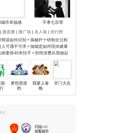
国城市幸福感
不孝七宗罪
|
微直播
|
微广场
|
名人墙
|
排行榜
子打蜡该如何识别
• 揭秘歼十研制全过程
种贵人可遇不可求
• 抽烟是如何毁掉健康
人为病妻搭40米扶手
• 拒绝浪费从我做起
国·
梦想星搭
我要上春
开门大吉
行
档
晚
中心