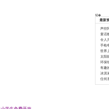
锘�
最新
声控
童话
令人
手枪
世界
太阳
环保
有趣
冰淇
任何
中小学生免费开放