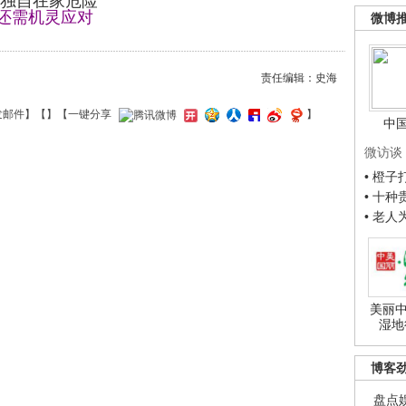
儿独自在家危险
”还需机灵应对
微博
责任编辑：史海
发邮件
】【
】
【一键分享
】
中
微访谈
• 橙
• 十
• 老
美丽中
湿地
博客
盘点