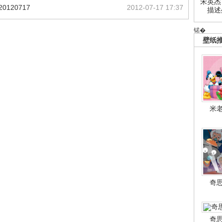
宋英杰
120717
2012-07-17 17:37
描述
锘�
壁纸
米
奇
奇