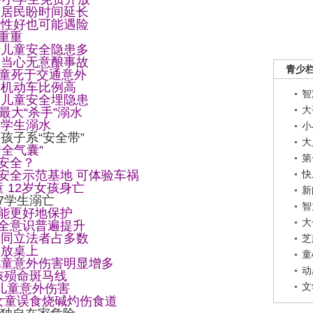
 居民盼时间延长
水性好也可能遇险
重重
 儿童安全隐患多
 当心无意酿事故
青少
儿童死于交通意外
非机动车比例高
智
 儿童安全埋隐患
大
最大“杀手”溺水
防学生溺水
小
孩子系“安全带”
大
全气囊”
第
安全？
安全示范基地 可体验车祸
快
 12岁女孩身亡
新
7学生溺亡
智
能更好地保护
大
全意识普遍提升
赞同立法者占多数
芝
要放桌上
童
儿童意外伤害明显增多
动
孩殒命斑马线
文
范儿童意外伤害
女童误食烧碱灼伤食道