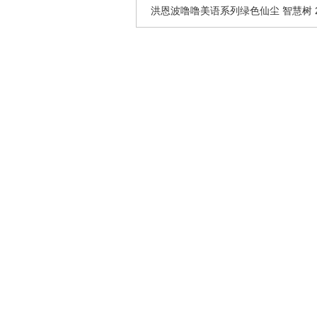
洪恩波噜噜美语系列绿色仙尘 智慧树 20