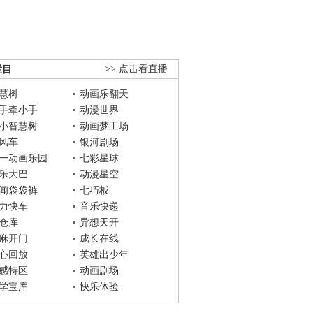
栏目
>> 点击看直播
慧树
动画乐翻天
手牵小手
动漫世界
小智慧树
动画梦工场
风车
银河剧场
一动画乐园
七彩星球
乐大巴
动漫星空
闻袋袋裤
七巧板
力快车
音乐快递
仓库
异想天开
麻开门
成长在线
心回放
英雄出少年
感特区
动画剧场
学宝库
快乐体验