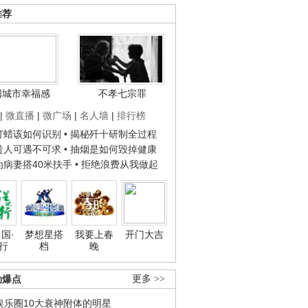
推荐
国城市幸福感
不孝七宗罪
|
微直播
|
微广场
|
名人墙
|
排行榜
子打蜡该如何识别
• 揭秘歼十研制全过程
种贵人可遇不可求
• 抽烟是如何毁掉健康
人为病妻搭40米扶手
• 拒绝浪费从我做起
国·
梦想星搭
我要上春
开门大吉
行
档
晚
劲爆点
更多 >>
娱乐圈10大衰神附体的明星