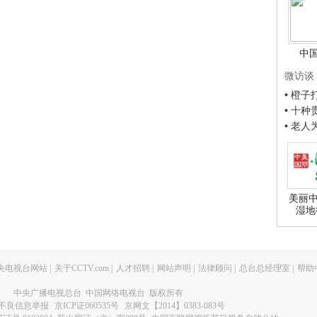
中
微访谈
• 橙
• 十
• 老
美丽中
湿地
央电视台网站
|
关于CCTV.com
|
人才招聘
|
网站声明
|
法律顾问
|
总台总经理室
|
帮助
中央广播电视总台 中国网络电视台 版权所有
不良信息举报
京ICP证060535号
京网文【2014】0383-083号