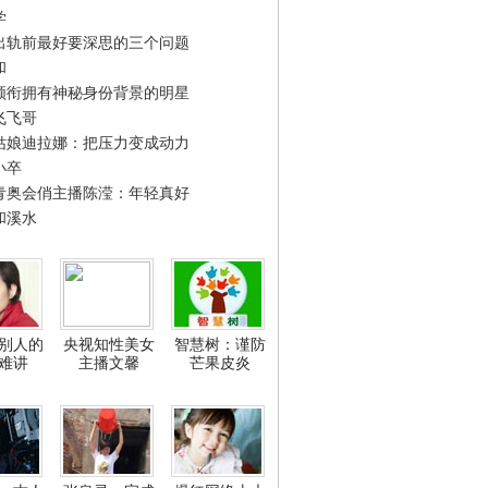
学
出轨前最好要深思的三个问题
和
领衔拥有神秘身份背景的明星
飞飞哥
姑娘迪拉娜：把压力变成动力
小卒
青奥会俏主播陈滢：年轻真好
和溪水
别人的
央视知性美女
智慧树：谨防
难讲
主播文馨
芒果皮炎