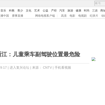
音乐
科教
青少
文化
艺术
公益
产经
汽车
旅游
健康
时尚
三农
商
直播中国
赛事直播
网络电视客户端
|
高清
电影
电视剧
纪录片
动
浙江：儿童乘车副驾驶位置最危险
:17 |
进入复兴论坛
| 来源：
CNTV
|
手机看视频