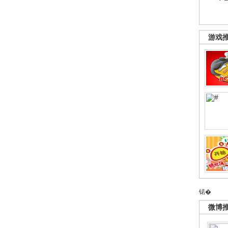
游戏
锘�
微博