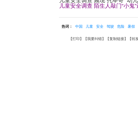
儿童安全调查 频现“托举哥” 幼
儿童安全调查 陌生人敲门“小鬼
热词：
中国
儿童
安全
驾驶
危险
暑假
【
打印
】【
我要纠错
】【
复制链接
】【
转