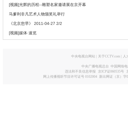
[视频]光辉的历程--雕塑名家邀请展在京开幕
马爹利非凡艺术人物颁奖礼举行
《北京您早》 2011-04-27 2/2
[视频]媒体·速览
中央电视台网站
|
关于CCTV.com
|
人
中央广播电视总台 中国网络电
违法和不良信息举报
京ICP证060535号
网上传播视听节目许可证号 0102004
新出网证（京）字0