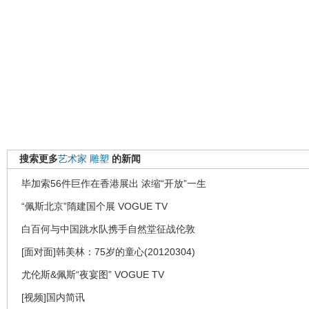
搜索更多
艺术家
雕塑
的新闻
毕加索56件巨作在香港展出 浓缩“开放”一生
“佩斯北京”隋建国个展 VOGUE TV
白百何与中国跳水队携手自然堂征战伦敦
[面对面]韩美林：75岁的童心(20120304)
尤伦斯&佩斯“夜宴图” VOGUE TV
[视频]国内简讯