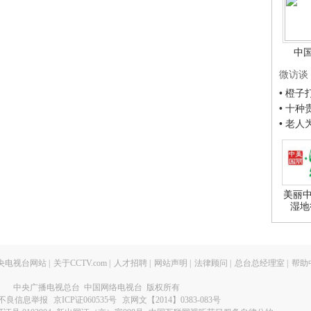
中
微访谈
• 橙
• 十
• 老
美丽中
湿地
央电视台网站
|
关于CCTV.com
|
人才招聘
|
网站声明
|
法律顾问
|
总台总经理室
|
帮助
中央广播电视总台 中国网络电视台 版权所有
不良信息举报
京ICP证060535号
京网文【2014】0383-083号