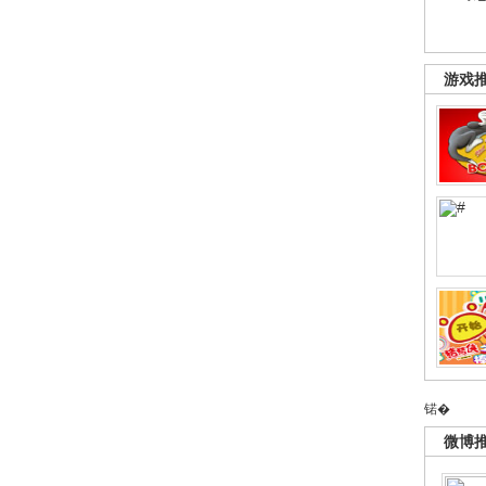
游戏
锘�
微博