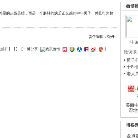
微博
外星的超级英雄，而是一个胖胖的缺乏正义感的中年男子，并且行为搞
责任编辑：尧丹
中
发邮件
】【
】
【一键分享
】
微访谈
• 橙
• 十
• 老
美丽中
湿地
博客
盘点