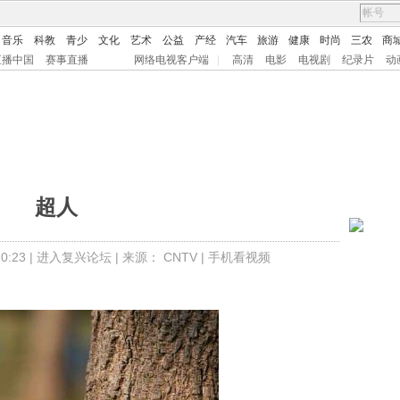
音乐
科教
青少
文化
艺术
公益
产经
汽车
旅游
健康
时尚
三农
商
直播中国
赛事直播
网络电视客户端
|
高清
电影
电视剧
纪录片
动
超人
:23 |
进入复兴论坛
| 来源：
CNTV
|
手机看视频