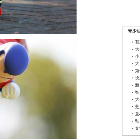
青少
智
大
小
大
第
快
新
智
大
芝
童
动
文