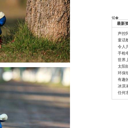
锘�
最新
声控
童话
令人
手枪
世界
太阳
环保
有趣
冰淇
任何