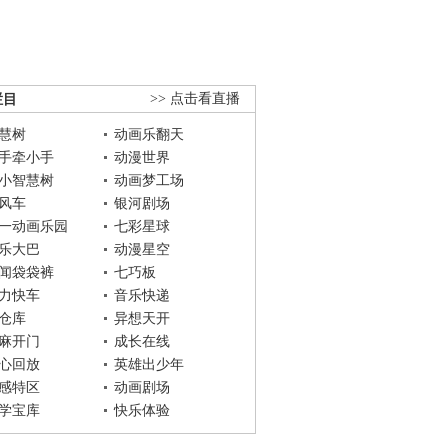
栏目
>> 点击看直播
慧树
动画乐翻天
手牵小手
动漫世界
小智慧树
动画梦工场
风车
银河剧场
一动画乐园
七彩星球
乐大巴
动漫星空
闻袋袋裤
七巧板
力快车
音乐快递
仓库
异想天开
麻开门
成长在线
心回放
英雄出少年
感特区
动画剧场
学宝库
快乐体验