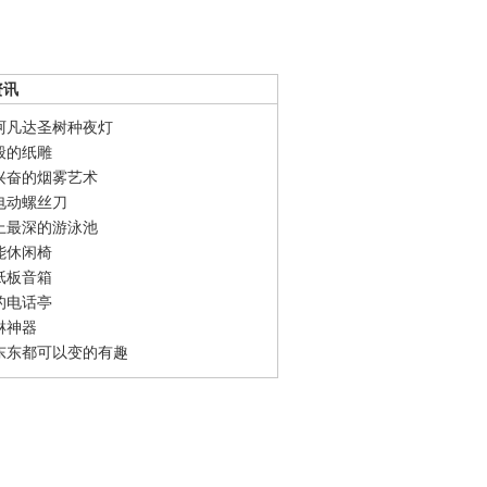
资讯
阿凡达圣树种夜灯
般的纸雕
兴奋的烟雾艺术
电动螺丝刀
上最深的游泳池
能休闲椅
纸板音箱
的电话亭
淋神器
东东都可以变的有趣