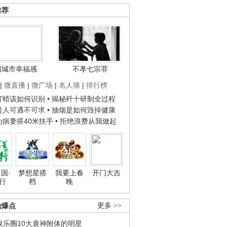
推荐
国城市幸福感
不孝七宗罪
|
微直播
|
微广场
|
名人墙
|
排行榜
子打蜡该如何识别
• 揭秘歼十研制全过程
种贵人可遇不可求
• 抽烟是如何毁掉健康
人为病妻搭40米扶手
• 拒绝浪费从我做起
国·
梦想星搭
我要上春
开门大吉
行
档
晚
劲爆点
更多 >>
娱乐圈10大衰神附体的明星