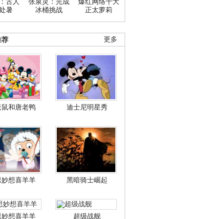
：古人
张泉灵：完成
爆红网络十大
处暑
冰桶挑战
正太萝莉
推荐
更多
老鼠和唐老鸭
迪士尼明星秀
思妙想喜羊羊
黑暗骑士崛起
思妙想喜羊羊
超级战舰