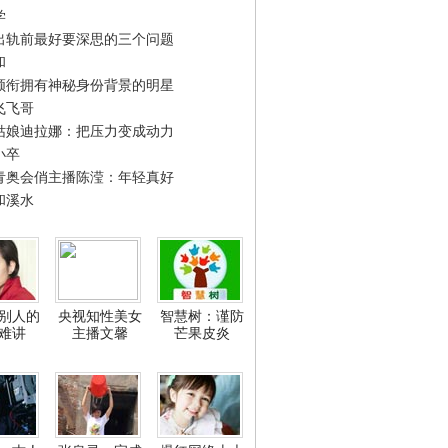
学
出轨前最好要深思的三个问题
和
领衔拥有神秘身份背景的明星
飞飞哥
姑娘迪拉娜：把压力变成动力
小卒
青奥会俏主播陈滢：年轻真好
和溪水
别人的
央视知性美女
智慧树：谨防
难讲
主播文馨
芒果皮炎