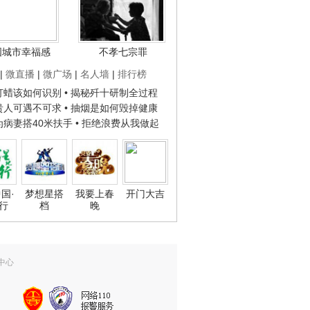
国城市幸福感
不孝七宗罪
|
微直播
|
微广场
|
名人墙
|
排行榜
子打蜡该如何识别
• 揭秘歼十研制全过程
种贵人可遇不可求
• 抽烟是如何毁掉健康
人为病妻搭40米扶手
• 拒绝浪费从我做起
国·
梦想星搭
我要上春
开门大吉
行
档
晚
中心