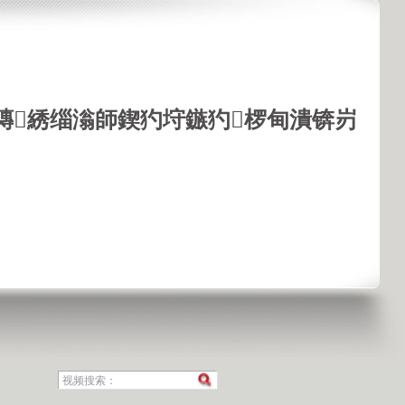
鏄綉缁滃師鍥犳垨鏃犳椤甸潰锛岃