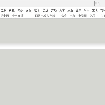
音乐
科教
青少
文化
艺术
公益
产经
汽车
旅游
健康
时尚
三农
商
直播中国
赛事直播
网络电视客户端
|
高清
电影
电视剧
纪录片
动