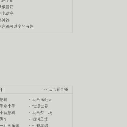
能休闲椅
纸板音箱
的电话亭
淋神器
东东都可以变的有趣
栏目
>> 点击看直播
慧树
动画乐翻天
手牵小手
动漫世界
小智慧树
动画梦工场
风车
银河剧场
一动画乐园
七彩星球