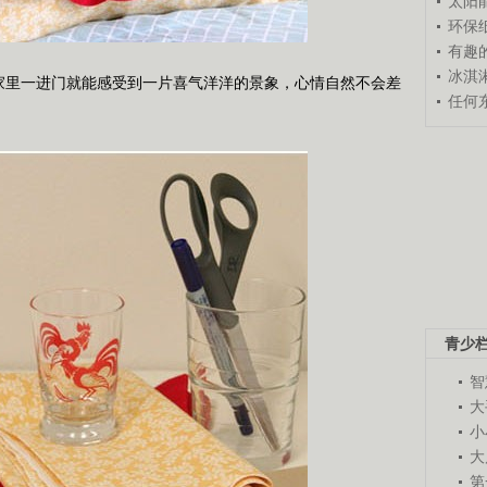
太阳
环保
有趣
冰淇
里一进门就能感受到一片喜气洋洋的景象，心情自然不会差
任何
青少
智
大
小
大
第