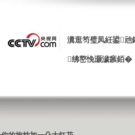
瀵逛笉璧凤紝鍙兘
绋嶅悗灏濊瘯銆�