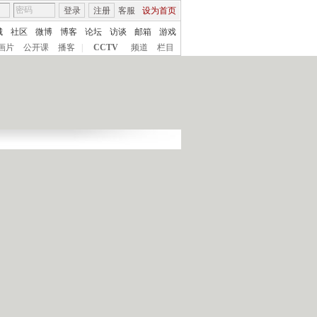
登录
注册
客服
设为首页
城
社区
微博
博客
论坛
访谈
邮箱
游戏
画片
公开课
播客
|
CCTV
频道
栏目