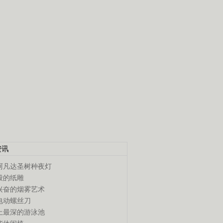
资讯
阿凡达圣树种夜灯
般的纸雕
兴奋的烟雾艺术
电动螺丝刀
上最深的游泳池