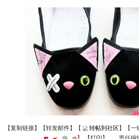
【
复制链接
】【
转发邮件
】
【
转帖到社区
】【一
】
【
打印
】
责任编