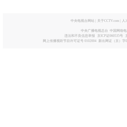
中央电视台网站
|
关于CCTV.com
|
人
中央广播电视总台 中国网络电
违法和不良信息举报
京ICP证060535号
网上传播视听节目许可证号 0102004
新出网证（京）字0