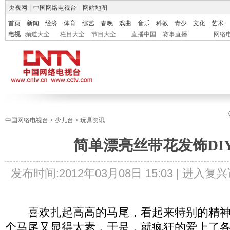
央视网
|
中国网络电视台
|
网站地图
首页
新闻
经济
体育
综艺
春晚
戏曲
音乐
科教
青少
文化
艺术
电视
频道大全
栏目大全
节目大全
直播中国
赛事直播
网络
中国网络电视台
>
少儿台
>
玩具资讯
简单漂亮丝带花发饰DI
发布时间:
2012年03月08日 15:03 |
进入复兴
喜欢扎起高高的马尾，看起来特别的精神
个马尾又显得太素，于是，就疯狂的爱上了