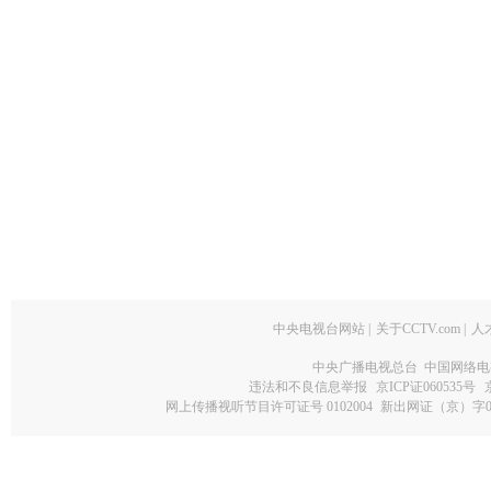
中央电视台网站
|
关于CCTV.com
|
人
中央广播电视总台 中国网络电
违法和不良信息举报
京ICP证060535号
网上传播视听节目许可证号 0102004
新出网证（京）字0