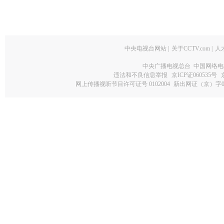
中央电视台网站
|
关于CCTV.com
|
人
中央广播电视总台 中国网络电
违法和不良信息举报
京ICP证060535号
网上传播视听节目许可证号 0102004
新出网证（京）字0