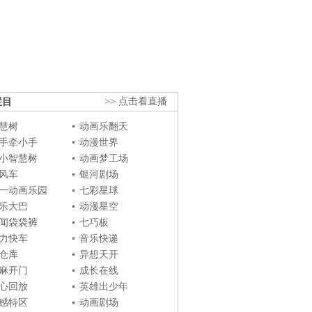
栏目
>> 点击看直播
慧树
动画乐翻天
手牵小手
动漫世界
小智慧树
动画梦工场
风车
银河剧场
一动画乐园
七彩星球
乐大巴
动漫星空
闻袋袋裤
七巧板
力快车
音乐快递
仓库
异想天开
麻开门
成长在线
心回放
英雄出少年
感特区
动画剧场