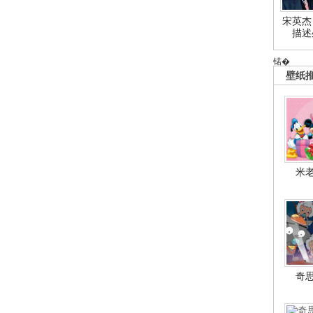
宋英杰
描述
锘�
壁纸
米
奇