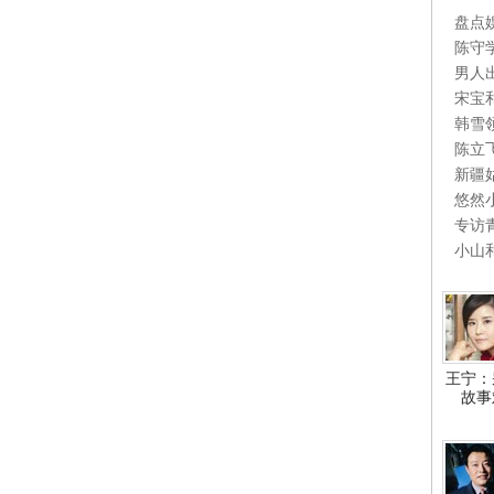
盘点
陈守
男人
宋宝
韩雪
陈立
新疆
悠然
专访
小山
王宁：
故事