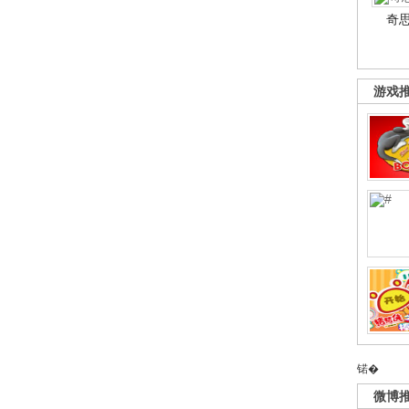
奇
游戏
锘�
微博