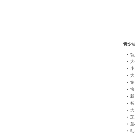
青少
智
大
小
大
第
快
新
智
大
芝
童
动