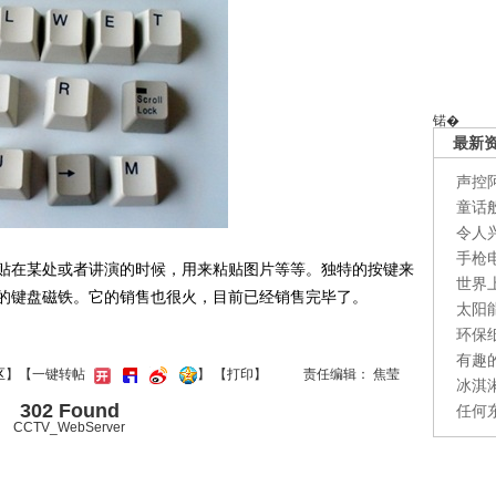
锘�
最新
声控
童话
令人
手枪
在某处或者讲演的时候，用来粘贴图片等等。独特的按键来
世界
的键盘磁铁。它的销售也很火，目前已经销售完毕了。
太阳
环保
有趣
区
】【一键转帖
】
【
打印
】
责任编辑： 焦莹
冰淇
302 Found
任何
CCTV_WebServer