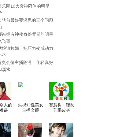
娱乐圈10大衰神附体的明星
学
出轨前最好要深思的三个问题
和
领衔拥有神秘身份背景的明星
飞飞哥
姑娘迪拉娜：把压力变成动力
小卒
青奥会俏主播陈滢：年轻真好
和溪水
别人的
央视知性美女
智慧树：谨防
难讲
主播文馨
芒果皮炎