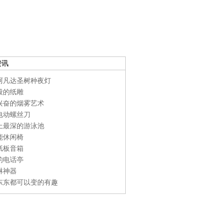
资讯
阿凡达圣树种夜灯
般的纸雕
兴奋的烟雾艺术
电动螺丝刀
上最深的游泳池
能休闲椅
纸板音箱
的电话亭
淋神器
东东都可以变的有趣