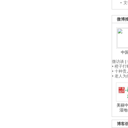
文
微博
中
微访谈
|
• 橙子
• 十种
• 老人
美丽中
湿地
博客