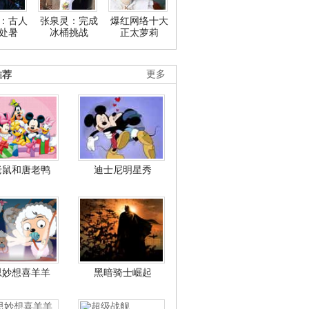
：古人
张泉灵：完成
爆红网络十大
处暑
冰桶挑战
正太萝莉
推荐
更多
老鼠和唐老鸭
迪士尼明星秀
思妙想喜羊羊
黑暗骑士崛起