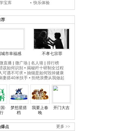
学宝库
快乐体验
推荐
国城市幸福感
不孝七宗罪
微直播
|
微广场
|
名人墙
|
排行榜
打蜡该如何识别
• 揭秘歼十研制全过程
贵人可遇不可求
• 抽烟是如何毁掉健康
为病妻搭40米扶手
• 拒绝浪费从我做起
国·
梦想星搭
我要上春
开门大吉
行
档
晚
劲爆点
更多 >>