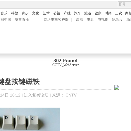
音乐
科教
青少
文化
艺术
公益
产经
汽车
旅游
健康
时尚
三农
商
直播中国
赛事直播
网络电视客户端
|
高清
电影
电视剧
纪录片
动
302 Found
CCTV_WebServer
键盘按键磁铁
4日 16:12 |
进入复兴论坛
| 来源：
CNTV