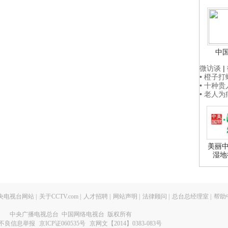
中
微访谈
|
• 橙子
• 十种
• 老人
美丽中
湿地
央电视台网站
|
关于CCTV.com
|
人才招聘
|
网站声明
|
法律顾问
|
总台总经理室
|
帮助
中央广播电视总台 中国网络电视台 版权所有
不良信息举报
京ICP证060535号
京网文【2014】0383-083号