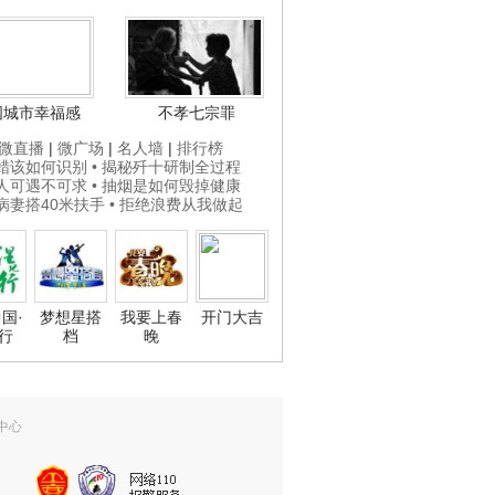
国城市幸福感
不孝七宗罪
微直播
|
微广场
|
名人墙
|
排行榜
打蜡该如何识别
• 揭秘歼十研制全过程
贵人可遇不可求
• 抽烟是如何毁掉健康
为病妻搭40米扶手
• 拒绝浪费从我做起
国·
梦想星搭
我要上春
开门大吉
行
档
晚
中心