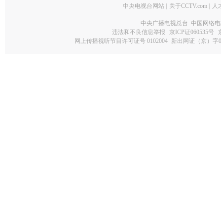
中央电视台网站
|
关于CCTV.com
|
人
中央广播电视总台 中国网络电
违法和不良信息举报
京ICP证060535号
网上传播视听节目许可证号 0102004
新出网证（京）字0