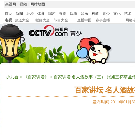
央视网
|
视频
|
网站地图
首页
新闻
经济
体育
综艺
春晚
戏曲
音乐
科教
青少
文化
艺术
电视
频道大全
栏目大全
节目大全
直播中国
赛事直播
网络
少儿台
>
《百家讲坛》
> 百家讲坛 名人酒故事（三） 张旭三杯草圣传
百家讲坛 名人酒故
发布时间:2011年01月30日