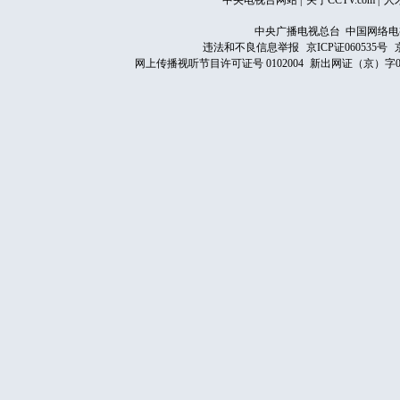
中央电视台网站
|
关于CCTV.com
|
人
中央广播电视总台 中国网络电
违法和不良信息举报
京ICP证060535号
网上传播视听节目许可证号 0102004
新出网证（京）字0