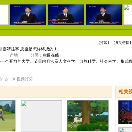
【
打印
】 【
复制链接
】
明嘉靖往事 忠臣是怎样铸成的 1
》
产地：
分类：
栏目在线
”是一个开放的大学。节目内容涉及人文科学、自然科学、社会科学。形式
10
视频打分
相关