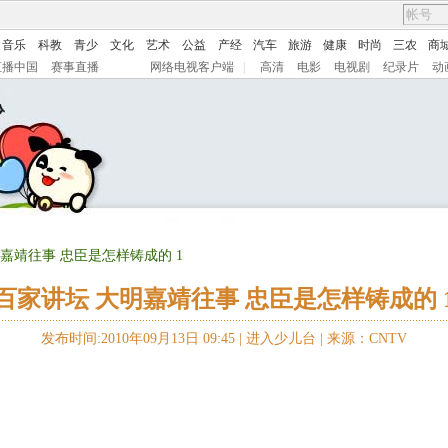
音乐
科教
青少
文化
艺术
公益
产经
汽车
旅游
健康
时尚
三农
商
直播中国
赛事直播
网络电视客户端
|
高清
电影
电视剧
纪录片
动
明嘉靖往事 忠臣是怎样铸成的 1
百家讲坛 大明嘉靖往事 忠臣是怎样铸成的 
发布时间:2010年09月13日 09:45 |
进入少儿台
|
来源：CNTV