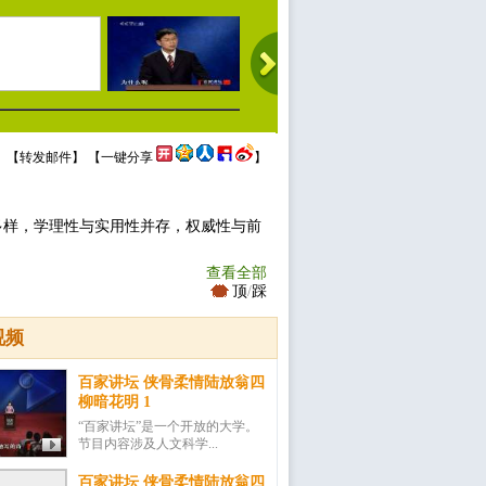
 【
转发邮件
】 【
一键分享
】
多样，学理性与实用性并存，权威性与前
查看全部
顶
/
踩
视频
百家讲坛 侠骨柔情陆放翁四
柳暗花明 1
“百家讲坛”是一个开放的大学。
节目内容涉及人文科学...
百家讲坛 侠骨柔情陆放翁四