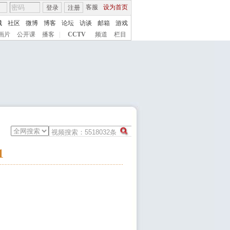
客服
设为首页
登录
注册
城
社区
微博
博客
论坛
访谈
邮箱
游戏
画片
公开课
播客
|
CCTV
频道
栏目
1