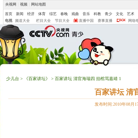
央视网
|
视频
|
网站地图
首页
新闻
经济
体育
综艺
春晚
戏曲
音乐
科教
青少
文化
艺术
电视
频道大全
栏目大全
节目大全
直播中国
赛事直播
网络
少儿台
>
《百家讲坛》
> 百家讲坛 清官海瑞四 抬棺骂嘉靖 1
百家讲坛 清
发布时间:2010年08月17日