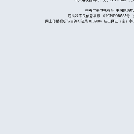
中央电视台网站
|
关于CCTV.com
|
人
中央广播电视总台 中国网络电
违法和不良信息举报
京ICP证060535号
网上传播视听节目许可证号 0102004
新出网证（京）字0