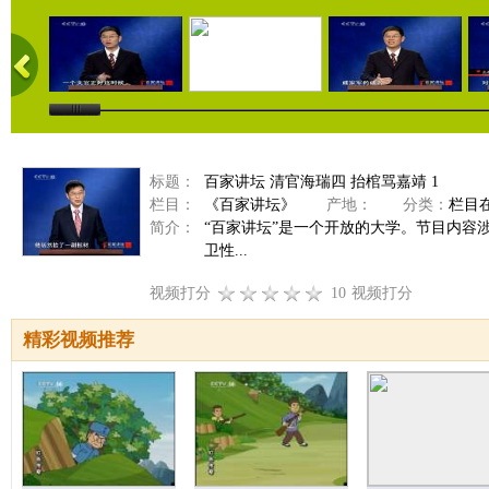
标题：
百家讲坛 清官海瑞四 抬棺骂嘉靖 1
栏目：
《百家讲坛》
产地：
分类：
栏目
简介：
“百家讲坛”是一个开放的大学。节目内容
卫性...
视频打分
10
视频打分
精彩视频推荐