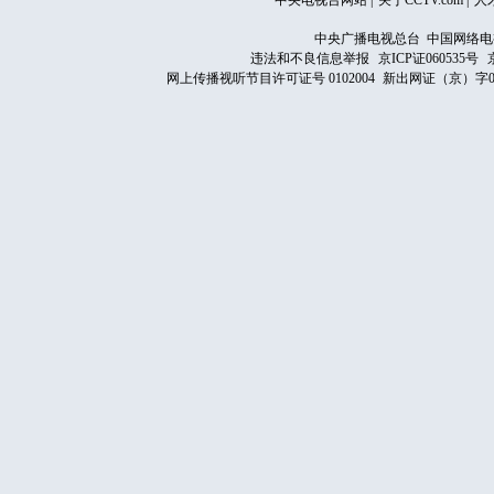
中央电视台网站
|
关于CCTV.com
|
人
中央广播电视总台 中国网络电
违法和不良信息举报
京ICP证060535号
网上传播视听节目许可证号 0102004
新出网证（京）字0