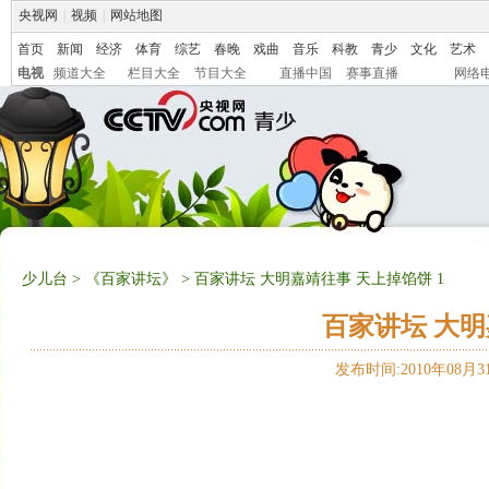
央视网
|
视频
|
网站地图
首页
新闻
经济
体育
综艺
春晚
戏曲
音乐
科教
青少
文化
艺术
电视
频道大全
栏目大全
节目大全
直播中国
赛事直播
网络
少儿台
>
《百家讲坛》
> 百家讲坛 大明嘉靖往事 天上掉馅饼 1
百家讲坛 大明
发布时间:2010年08月31日