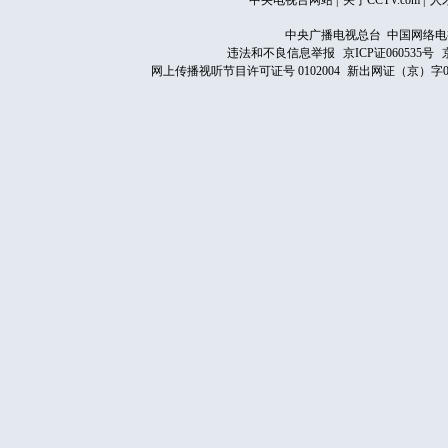
中央电视台网站
|
关于CCTV.com
|
人
中央广播电视总台 中国网络电
违法和不良信息举报
京ICP证060535号
网上传播视听节目许可证号 0102004
新出网证（京）字0