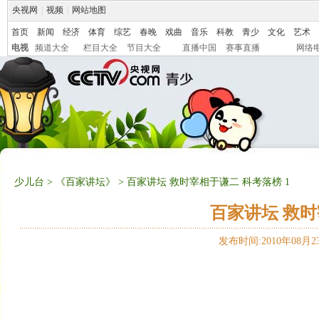
央视网
|
视频
|
网站地图
首页
新闻
经济
体育
综艺
春晚
戏曲
音乐
科教
青少
文化
艺术
电视
频道大全
栏目大全
节目大全
直播中国
赛事直播
网络
少儿台
>
《百家讲坛》
> 百家讲坛 救时宰相于谦二 科考落榜 1
百家讲坛 救时
发布时间:2010年08月23日