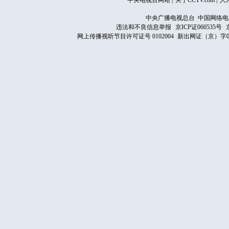
中央电视台网站
|
关于CCTV.com
|
人
中央广播电视总台 中国网络电
违法和不良信息举报
京ICP证060535号
网上传播视听节目许可证号 0102004
新出网证（京）字0