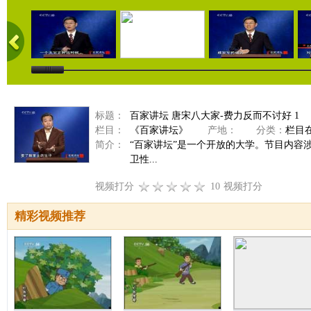
标题：
百家讲坛 唐宋八大家-费力反而不讨好 1
栏目：
《百家讲坛》
产地：
分类：
栏目
简介：
“百家讲坛”是一个开放的大学。节目内容
卫性...
视频打分
10
视频打分
精彩视频推荐