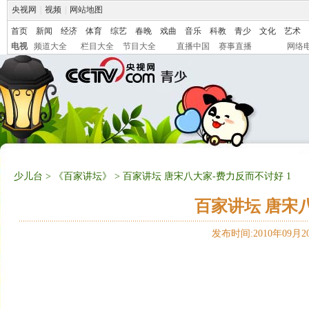
央视网
|
视频
|
网站地图
首页
新闻
经济
体育
综艺
春晚
戏曲
音乐
科教
青少
文化
艺术
电视
频道大全
栏目大全
节目大全
直播中国
赛事直播
网络
少儿台
>
《百家讲坛》
> 百家讲坛 唐宋八大家-费力反而不讨好 1
百家讲坛 唐宋
发布时间:2010年09月20日