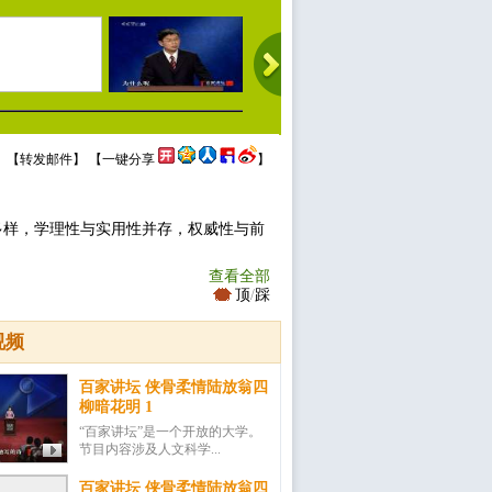
 【
转发邮件
】 【
一键分享
】
多样，学理性与实用性并存，权威性与前
查看全部
顶
/
踩
视频
百家讲坛 侠骨柔情陆放翁四
柳暗花明 1
“百家讲坛”是一个开放的大学。
节目内容涉及人文科学...
百家讲坛 侠骨柔情陆放翁四