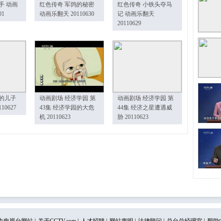
手 动画
红色传奇 军鸽的秘密
红色传奇 小铁头夺马
01
动画乐翻天 20110630
记 动画乐翻天
20110629
的儿子
动画剧场 经济学园 第
动画剧场 经济学园 第
10627
43集 经济学园的大危
44集 经济之星遭遇威
机 20110623
胁 20110623