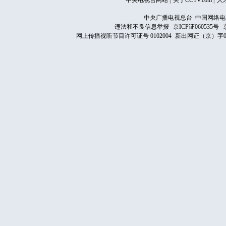
中央电视台网站
|
关于CCTV.com
|
人
中央广播电视总台 中国网络电
违法和不良信息举报
京ICP证060535号
网上传播视听节目许可证号 0102004
新出网证（京）字0