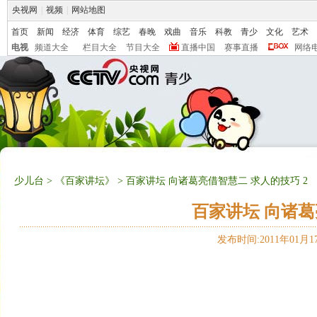
央视网
|
视频
|
网站地图
首页
新闻
经济
体育
综艺
春晚
戏曲
音乐
科教
青少
文化
艺术
电视
频道大全
栏目大全
节目大全
直播中国
赛事直播
网络
少儿台
>
《百家讲坛》
> 百家讲坛 向诸葛亮借智慧二 求人的技巧 2
百家讲坛 向诸葛
发布时间:2011年01月17日