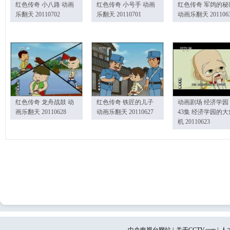
红色传奇 小八路 动画
红色传奇 小号手 动画
红色传奇 军鸽的秘
乐翻天 20110702
乐翻天 20110701
动画乐翻天 201106
红色传奇 龙舟战鼓 动
红色传奇 铁匠的儿子
动画剧场 经济学园
画乐翻天 20110628
动画乐翻天 20110627
43集 经济学园的大
机 20110623