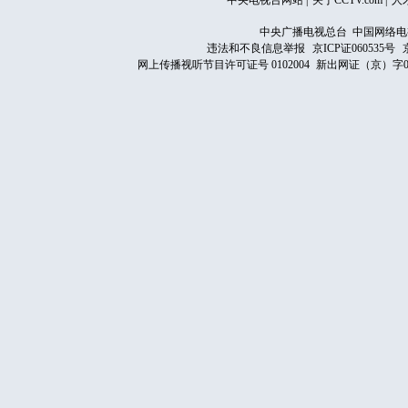
中央电视台网站
|
关于CCTV.com
|
人
中央广播电视总台 中国网络电
违法和不良信息举报
京ICP证060535号
网上传播视听节目许可证号 0102004
新出网证（京）字0