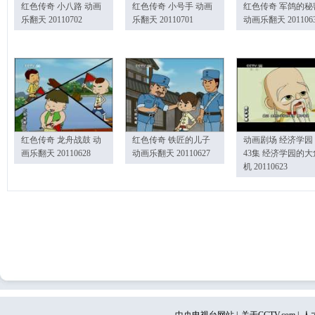
红色传奇 小八路 动画
红色传奇 小号手 动画
红色传奇 军鸽的秘
乐翻天 20110702
乐翻天 20110701
动画乐翻天 201106
红色传奇 龙舟战鼓 动
红色传奇 铁匠的儿子
动画剧场 经济学园
画乐翻天 20110628
动画乐翻天 20110627
43集 经济学园的大
机 20110623