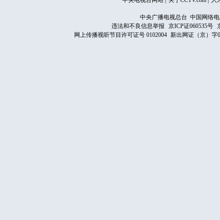
中央电视台网站
|
关于CCTV.com
|
人
中央广播电视总台 中国网络电
违法和不良信息举报
京ICP证060535号
网上传播视听节目许可证号 0102004
新出网证（京）字0