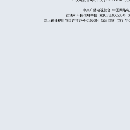
中央电视台网站
|
关于CCTV.com
|
人
中央广播电视总台 中国网络电
违法和不良信息举报
京ICP证060535号
网上传播视听节目许可证号 0102004
新出网证（京）字0