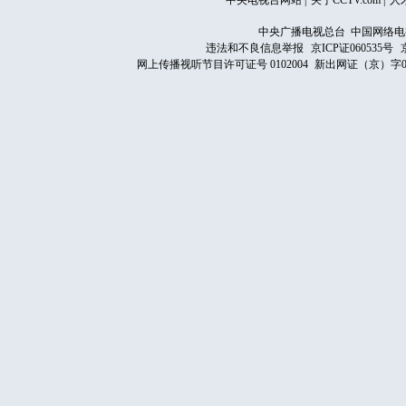
中央电视台网站
|
关于CCTV.com
|
人
中央广播电视总台 中国网络电
违法和不良信息举报
京ICP证060535号
网上传播视听节目许可证号 0102004
新出网证（京）字0