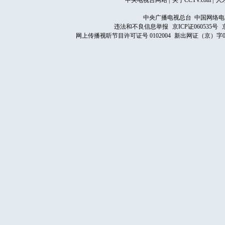
中央电视台网站
|
关于CCTV.com
|
人
中央广播电视总台 中国网络电
违法和不良信息举报
京ICP证060535号
网上传播视听节目许可证号 0102004
新出网证（京）字0