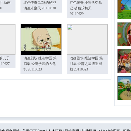
手 动画
红色传奇 军鸽的秘密
红色传奇 小铁头夺马
01
动画乐翻天 20110630
记 动画乐翻天
20110629
的儿子
动画剧场 经济学园 第
动画剧场 经济学园 第
10627
43集 经济学园的大危
44集 经济之星遭遇威
机 20110623
胁 20110623