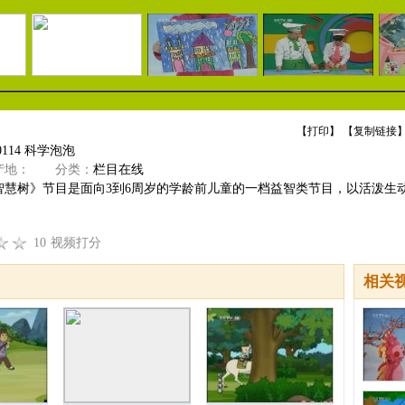
【
打印
】 【
复制链接
】
0114 科学泡泡
地：
分类：
栏目在线
智慧树》节目是面向3到6周岁的学龄前儿童的一档益智类节目，以活泼生
10
视频打分
相关