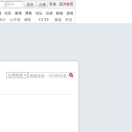
客服
设为首页
登录
注册
城
社区
微博
博客
论坛
访谈
邮箱
游戏
画片
公开课
播客
|
CCTV
频道
栏目