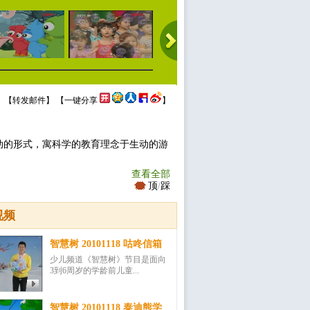
 【
转发邮件
】 【
一键分享
】
动的形式，寓科学的教育理念于生动的游
查看全部
顶
/
踩
视频
智慧树 20101118 咕咚信箱
少儿频道《智慧树》节目是面向
3到6周岁的学龄前儿童...
智慧树 20101118 泰迪熊学