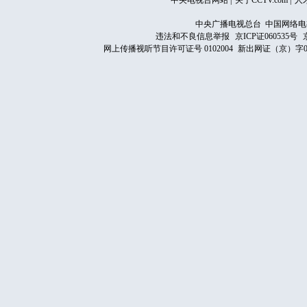
中央电视台网站
|
关于CCTV.com
|
人
中央广播电视总台 中国网络电
违法和不良信息举报
京ICP证060535号
网上传播视听节目许可证号 0102004
新出网证（京）字0