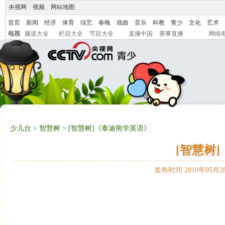
央视网
|
视频
|
网站地图
首页
新闻
经济
体育
综艺
春晚
戏曲
音乐
科教
青少
文化
艺术
电视
频道大全
栏目大全
节目大全
直播中国
赛事直播
网络
少儿台
>
智慧树
> [智慧树]《泰迪熊学英语》
[智慧树
发布时间:2010年05月28日