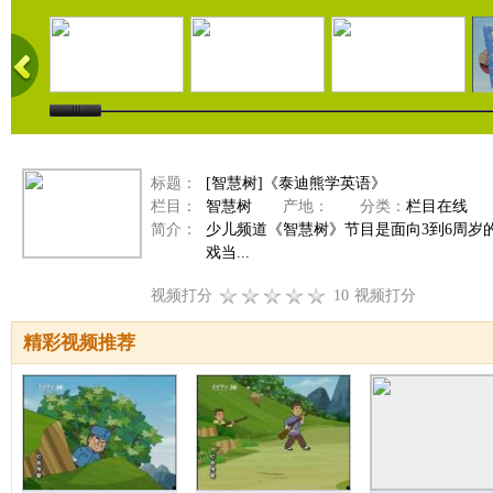
标题：
[智慧树]《泰迪熊学英语》
栏目：
智慧树
产地：
分类：
栏目在线
简介：
少儿频道《智慧树》节目是面向3到6周
戏当...
视频打分
10
视频打分
精彩视频推荐