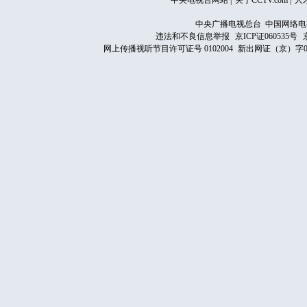
中央电视台网站
|
关于CCTV.com
|
人
中央广播电视总台 中国网络电
违法和不良信息举报
京ICP证060535号
网上传播视听节目许可证号 0102004
新出网证（京）字0