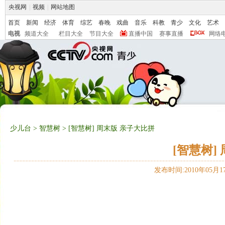
央视网
|
视频
|
网站地图
首页
新闻
经济
体育
综艺
春晚
戏曲
音乐
科教
青少
文化
艺术
电视
频道大全
栏目大全
节目大全
直播中国
赛事直播
网络
少儿台
>
智慧树
> [智慧树] 周末版 亲子大比拼
[智慧树]
发布时间:2010年05月17日