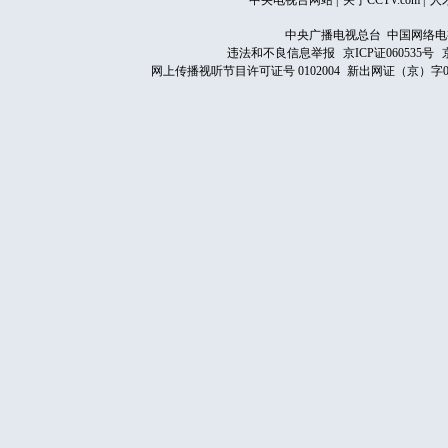
中央电视台网站
|
关于CCTV.com
|
人
中央广播电视总台 中国网络电
违法和不良信息举报
京ICP证060535号
网上传播视听节目许可证号 0102004
新出网证（京）字0