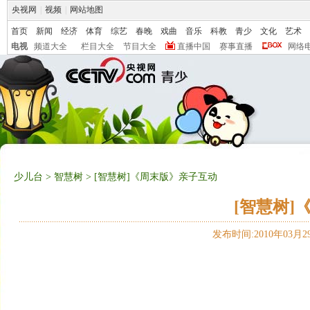
央视网
|
视频
|
网站地图
首页
新闻
经济
体育
综艺
春晚
戏曲
音乐
科教
青少
文化
艺术
电视
频道大全
栏目大全
节目大全
直播中国
赛事直播
网络
少儿台
>
智慧树
> [智慧树]《周末版》亲子互动
[智慧树]
发布时间:2010年03月29日