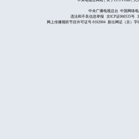
中央电视台网站
|
关于CCTV.com
|
人
中央广播电视总台 中国网络电
违法和不良信息举报
京ICP证060535号
网上传播视听节目许可证号 0102004
新出网证（京）字0