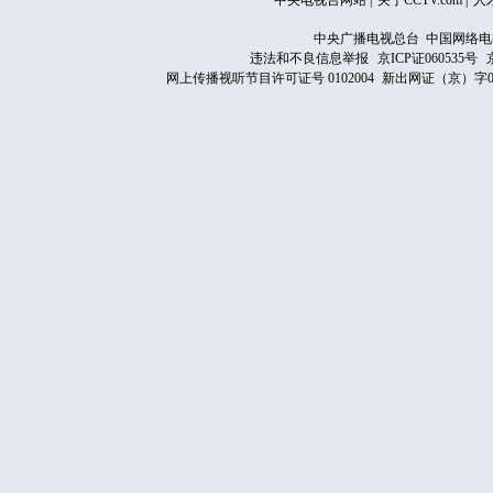
中央电视台网站
|
关于CCTV.com
|
人
中央广播电视总台 中国网络电
违法和不良信息举报
京ICP证060535号
网上传播视听节目许可证号 0102004
新出网证（京）字0