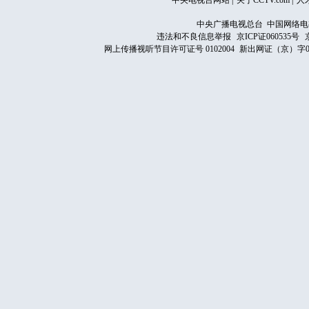
中央电视台网站
|
关于CCTV.com
|
人
中央广播电视总台 中国网络电
违法和不良信息举报
京ICP证060535号
网上传播视听节目许可证号 0102004
新出网证（京）字0