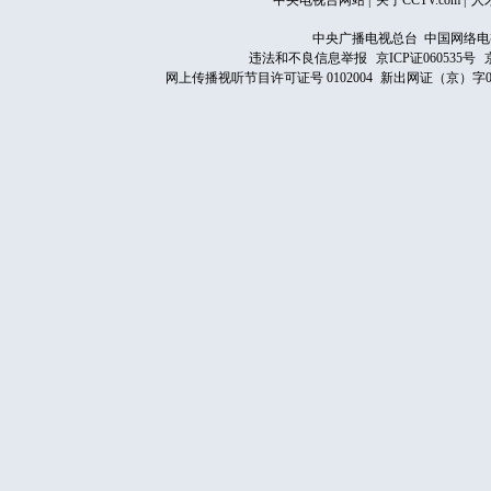
中央电视台网站
|
关于CCTV.com
|
人
中央广播电视总台 中国网络电
违法和不良信息举报
京ICP证060535号
网上传播视听节目许可证号 0102004
新出网证（京）字0