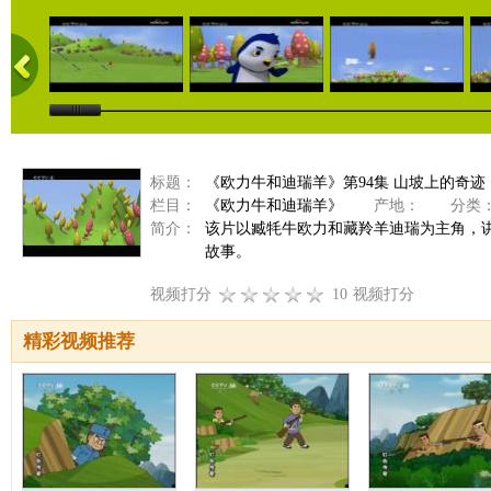
标题：
《欧力牛和迪瑞羊》第94集 山坡上的奇迹
栏目：
《欧力牛和迪瑞羊》
产地：
分类
简介：
该片以臧牦牛欧力和藏羚羊迪瑞为主角，
故事。
视频打分
10
视频打分
精彩视频推荐