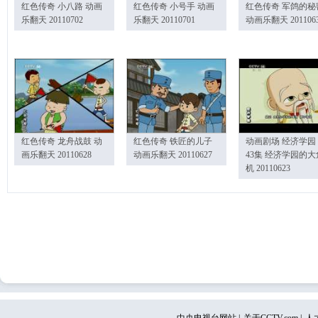
红色传奇 小八路 动画
红色传奇 小号手 动画
红色传奇 军鸽的秘
乐翻天 20110702
乐翻天 20110701
动画乐翻天 201106
红色传奇 龙舟战鼓 动
红色传奇 铁匠的儿子
动画剧场 经济学园
画乐翻天 20110628
动画乐翻天 20110627
43集 经济学园的大
机 20110623