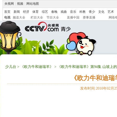
央视网
|
视频
|
网站地图
首页
新闻
经济
体育
综艺
春晚
戏曲
音乐
科教
青少
文化
艺术
电视
频道大全
栏目大全
节目大全
直播中国
赛事直播
网络
少儿台
>
《欧力牛和迪瑞羊》
> 《欧力牛和迪瑞羊》第94集 山坡上
《欧力牛和迪瑞羊
发布时间:2010年02月25日