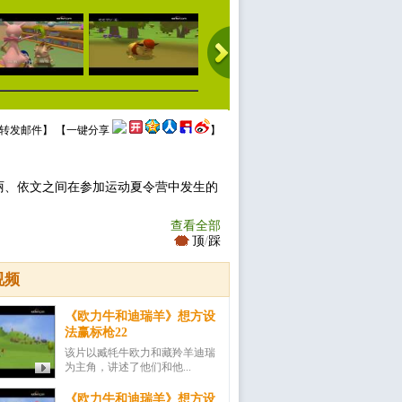
转发邮件
】 【
一键分享
】
丽、依文之间在参加运动夏令营中发生的
查看全部
顶
/
踩
视频
《欧力牛和迪瑞羊》想方设
法赢标枪22
该片以臧牦牛欧力和藏羚羊迪瑞
为主角，讲述了他们和他...
《欧力牛和迪瑞羊》想方设