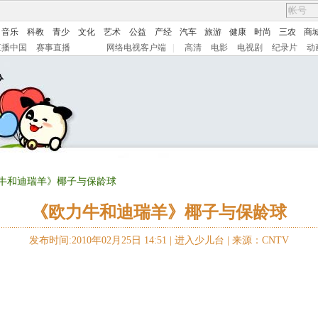
音乐
科教
青少
文化
艺术
公益
产经
汽车
旅游
健康
时尚
三农
商
直播中国
赛事直播
网络电视客户端
|
高清
电影
电视剧
纪录片
动
力牛和迪瑞羊》椰子与保龄球
《欧力牛和迪瑞羊》椰子与保龄球
发布时间:2010年02月25日 14:51 |
进入少儿台
|
来源：CNTV