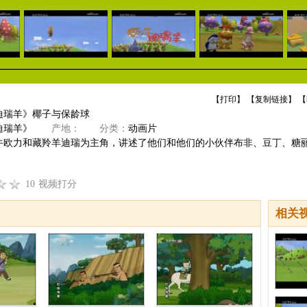
【
打印
】 【
复制链接
】 【
迪瑞羊》椰子与保龄球
迪瑞羊》
产地：
分类：
动画片
牛欧力和藏羚羊迪瑞为主角，讲述了他们和他们的小伙伴布非、豆丁、糖
10
视频打分
相关