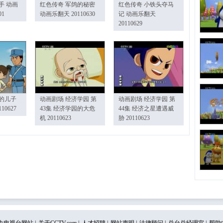
手 动画
红色传奇 军鸽的秘密
红色传奇 小铁头夺马
01
动画乐翻天 20110630
记 动画乐翻天
20110629
的儿子
动画剧场 经济学园 第
动画剧场 经济学园 第
10627
43集 经济学园的大危
44集 经济之星遭遇威
机 20110623
胁 20110623