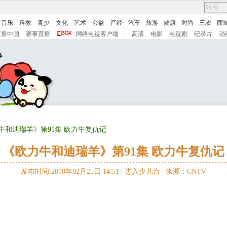
音乐
科教
青少
文化
艺术
公益
产经
汽车
旅游
健康
时尚
三农
商
直播中国
赛事直播
网络电视客户端
|
高清
电影
电视剧
纪录片
动
牛和迪瑞羊》第91集 欧力牛复仇记
《欧力牛和迪瑞羊》第91集 欧力牛复仇记
发布时间:2010年02月25日 14:51 |
进入少儿台
|
来源：CNTV