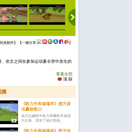
转发邮件
】 【
一键分享
】
丽、依文之间在参加运动夏令营中发生的
查看全部
顶
/
踩
视频
《欧力牛和迪瑞羊》想方设
法赢标枪22
该片以臧牦牛欧力和藏羚羊迪瑞
为主角，讲述了他们和他...
《欧力牛和迪瑞羊》想方设