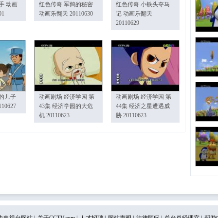
手 动画
红色传奇 军鸽的秘密
红色传奇 小铁头夺马
01
动画乐翻天 20110630
记 动画乐翻天
20110629
的儿子
动画剧场 经济学园 第
动画剧场 经济学园 第
10627
43集 经济学园的大危
44集 经济之星遭遇威
机 20110623
胁 20110623