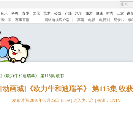
音乐
科教
青少
文化
艺术
公益
产经
汽车
旅游
健康
时尚
三农
商
直播中国
赛事直播
网络电视客户端
|
高清
电影
电视剧
纪录片
动
城]《欧力牛和迪瑞羊》 第115集 收获
[动画城]《欧力牛和迪瑞羊》 第115集 收获
发布时间:2010年02月25日 18:09 |
进入少儿台
|
来源：CNTV