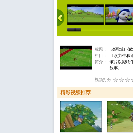
标题：
[动画城]《
栏目：
《欧力牛和
简介：
该片以臧牦
故事。
视频打分
精彩视频推荐