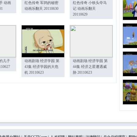
手 动画
红色传奇 军鸽的秘密
红色传奇 小铁头夺马
01
动画乐翻天 20110630
记 动画乐翻天
20110629
的儿子
动画剧场 经济学园 第
动画剧场 经济学园 第
10627
43集 经济学园的大危
44集 经济之星遭遇威
机 20110623
胁 20110623