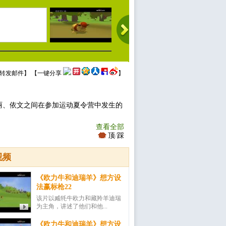
转发邮件
】 【
一键分享
】
丽、依文之间在参加运动夏令营中发生的
查看全部
顶
/
踩
视频
《欧力牛和迪瑞羊》想方设
法赢标枪22
该片以臧牦牛欧力和藏羚羊迪瑞
为主角，讲述了他们和他...
《欧力牛和迪瑞羊》想方设