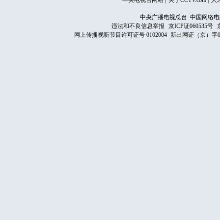
中央电视台网站
|
关于CCTV.com
|
人
中央广播电视总台 中国网络电
违法和不良信息举报
京ICP证060535号
网上传播视听节目许可证号 0102004
新出网证（京）字0