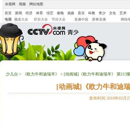
央视网
|
视频
|
网站地图
首页
新闻
经济
体育
综艺
春晚
戏曲
音乐
科教
青少
文化
艺术
电视
频道大全
栏目大全
节目大全
直播中国
赛事直播
网络
少儿台
>
《欧力牛和迪瑞羊》
> [动画城]《欧力牛和迪瑞羊》 第11
[动画城]《欧力牛和迪瑞
发布时间:2010年02月25日