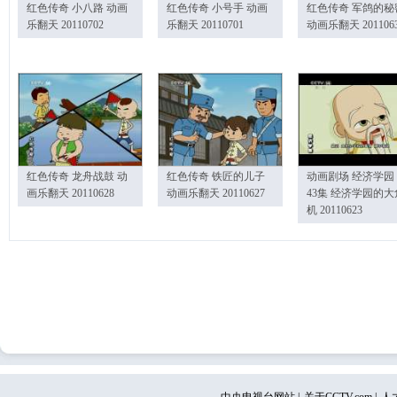
红色传奇 小八路 动画
红色传奇 小号手 动画
红色传奇 军鸽的秘
乐翻天 20110702
乐翻天 20110701
动画乐翻天 201106
红色传奇 龙舟战鼓 动
红色传奇 铁匠的儿子
动画剧场 经济学园
画乐翻天 20110628
动画乐翻天 20110627
43集 经济学园的大
机 20110623