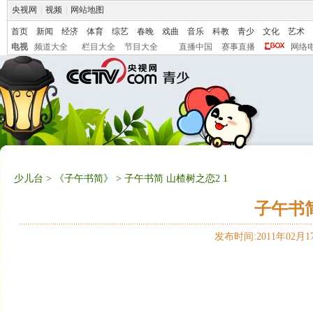
央视网
|
视频
|
网站地图
首页
新闻
经济
体育
综艺
春晚
戏曲
音乐
科教
青少
文化
艺术
电视
频道大全
栏目大全
节目大全
直播中国
赛事直播
网络
少儿台
>
《子午书简》
> 子午书简 山楂树之恋2 1
子午书简
发布时间:2011年02月17日