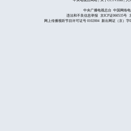
中央电视台网站
|
关于CCTV.com
|
人
中央广播电视总台 中国网络电
违法和不良信息举报
京ICP证060535号
网上传播视听节目许可证号 0102004
新出网证（京）字0