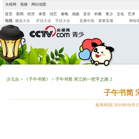
央视网
|
视频
|
网站地图
首页
新闻
经济
体育
综艺
春晚
戏曲
音乐
科教
青少
文化
艺术
电视
频道大全
栏目大全
节目大全
直播中国
赛事直播
网络
少儿台
>
《子午书简》
> 子午书简 宋江的一把手之路 2
子午书简 
发布时间:2010年09月15日