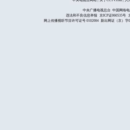
中央电视台网站
|
关于CCTV.com
|
人
中央广播电视总台 中国网络电
违法和不良信息举报
京ICP证060535号
网上传播视听节目许可证号 0102004
新出网证（京）字0