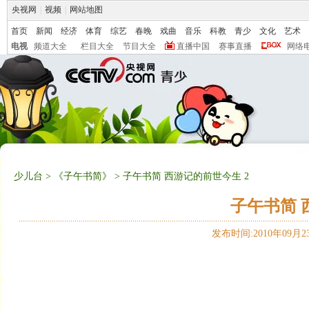
央视网
|
视频
|
网站地图
首页
新闻
经济
体育
综艺
春晚
戏曲
音乐
科教
青少
文化
艺术
电视
频道大全
栏目大全
节目大全
直播中国
赛事直播
网络
少儿台
>
《子午书简》
> 子午书简 西游记的前世今生 2
子午书简 
发布时间:2010年09月23日