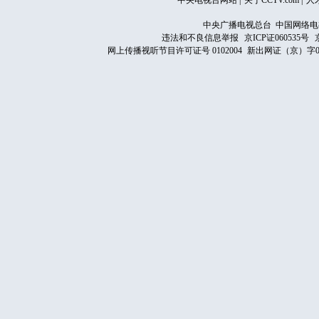
中央电视台网站
|
关于CCTV.com
|
人
中央广播电视总台 中国网络电
违法和不良信息举报
京ICP证060535号
网上传播视听节目许可证号 0102004
新出网证（京）字0