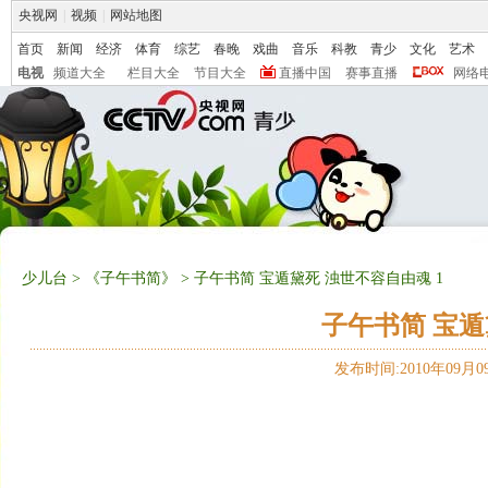
央视网
|
视频
|
网站地图
首页
新闻
经济
体育
综艺
春晚
戏曲
音乐
科教
青少
文化
艺术
电视
频道大全
栏目大全
节目大全
直播中国
赛事直播
网络
少儿台
>
《子午书简》
> 子午书简 宝遁黛死 浊世不容自由魂 1
子午书简 宝遁
发布时间:2010年09月09日