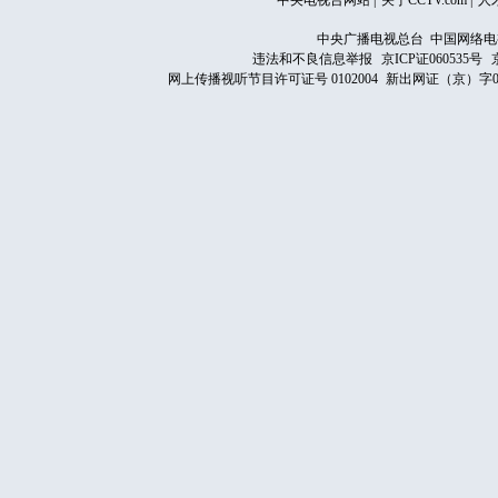
中央电视台网站
|
关于CCTV.com
|
人
中央广播电视总台 中国网络电
违法和不良信息举报
京ICP证060535号
网上传播视听节目许可证号 0102004
新出网证（京）字0