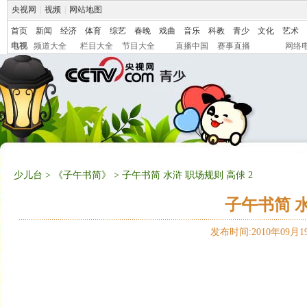
央视网
|
视频
|
网站地图
首页
新闻
经济
体育
综艺
春晚
戏曲
音乐
科教
青少
文化
艺术
电视
频道大全
栏目大全
节目大全
直播中国
赛事直播
网络
少儿台
>
《子午书简》
> 子午书简 水浒 职场规则 高俅 2
子午书简 水
发布时间:2010年09月19日