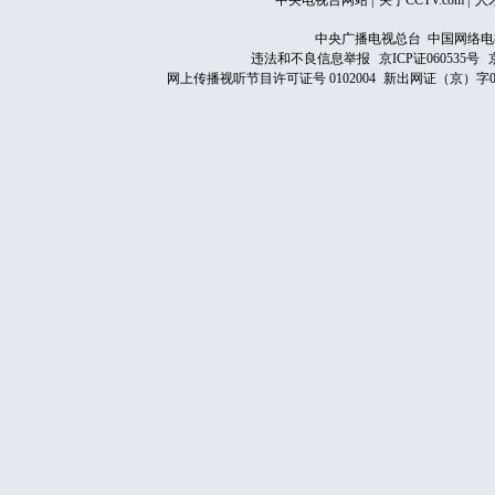
中央电视台网站
|
关于CCTV.com
|
人
中央广播电视总台 中国网络电
违法和不良信息举报
京ICP证060535号
网上传播视听节目许可证号 0102004
新出网证（京）字0