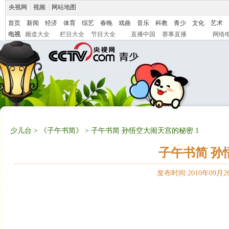
央视网
|
视频
|
网站地图
首页
新闻
经济
体育
综艺
春晚
戏曲
音乐
科教
青少
文化
艺术
电视
频道大全
栏目大全
节目大全
直播中国
赛事直播
网络
少儿台
>
《子午书简》
> 子午书简 孙悟空大闹天宫的秘密 1
子午书简 孙
发布时间:2010年09月26日