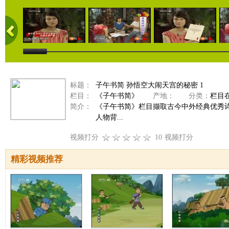
标题：
子午书简 孙悟空大闹天宫的秘密 1
栏目：
《子午书简》
产地：
分类：
栏目
简介：
《子午书简》栏目撷取古今中外经典优秀
人物背...
视频打分
10
视频打分
精彩视频推荐