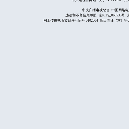
中央电视台网站
|
关于CCTV.com
|
人
中央广播电视总台 中国网络电
违法和不良信息举报
京ICP证060535号
网上传播视听节目许可证号 0102004
新出网证（京）字0