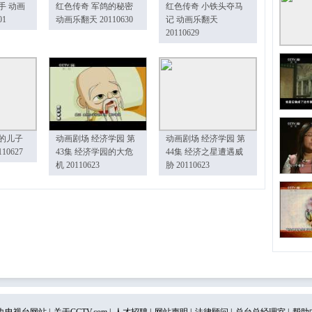
手 动画
红色传奇 军鸽的秘密
红色传奇 小铁头夺马
01
动画乐翻天 20110630
记 动画乐翻天
20110629
的儿子
动画剧场 经济学园 第
动画剧场 经济学园 第
10627
43集 经济学园的大危
44集 经济之星遭遇威
机 20110623
胁 20110623