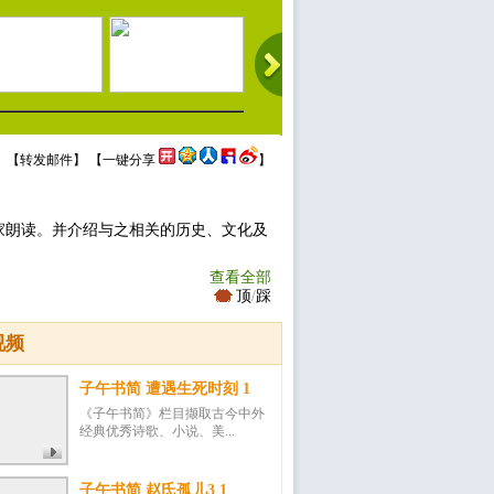
 【
转发邮件
】 【
一键分享
】
家朗读。并介绍与之相关的历史、文化及
查看全部
顶
/
踩
视频
子午书简 遭遇生死时刻 1
《子午书简》栏目撷取古今中外
经典优秀诗歌、小说、美...
子午书简 赵氏孤儿3 1