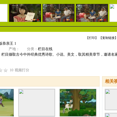
【
打印
】 【
复制链接
】
版恭亲王 1
》
产地：
分类：
栏目在线
》栏目撷取古今中外经典优秀诗歌、小说、美文，取其精美章节，邀请名
10
视频打分
相关