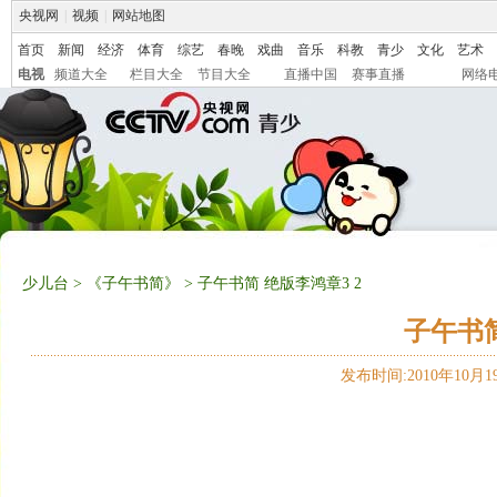
央视网
|
视频
|
网站地图
首页
新闻
经济
体育
综艺
春晚
戏曲
音乐
科教
青少
文化
艺术
电视
频道大全
栏目大全
节目大全
直播中国
赛事直播
网络
少儿台
>
《子午书简》
> 子午书简 绝版李鸿章3 2
子午书简
发布时间:2010年10月19日