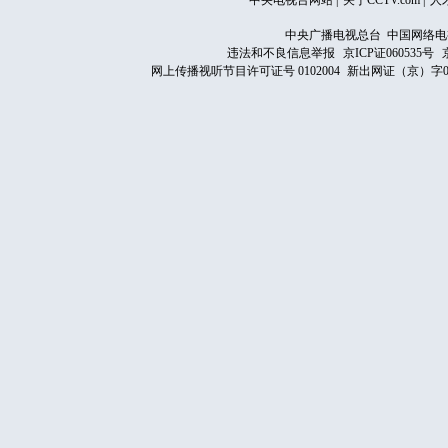
中央电视台网站
|
关于CCTV.com
|
人
中央广播电视总台 中国网络电
违法和不良信息举报
京ICP证060535号
网上传播视听节目许可证号 0102004
新出网证（京）字0