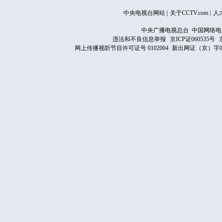
中央电视台网站
|
关于CCTV.com
|
人
中央广播电视总台 中国网络电
违法和不良信息举报
京ICP证060535号
网上传播视听节目许可证号 0102004
新出网证（京）字0